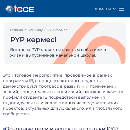
Алматы
Главная
Білім алу
PYP көрмесі
PYP көрмесі
Выставка PYP является важным событием в
жизни выпускников начальной школы.
Это итоговое мероприятие, проводимое в рамках
программы IВ, в процессе которого студенты
демонстрируют прогресс в развитии и применении
знаний, концептуальных пониманий, навыков и качеств
профиля студента IВ посредством выполнения
индивидуальных и коллективных исследовательских
проектов, актуальных для локального, или глобального
сообщества.
Основные цели и аспекты выставки РYР