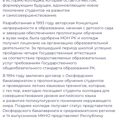
в историю колледжа, который остаётся местом,
формирующим будущее, вдохновляющим новое
поколение студентов на развитие
и самосовершенствование.
Разработанная в 1993 году авторская Концепция
непрерывности в образовании, начиная с детского сада
и завершая обеспечением пролонгации обучения
в вузах мира, была одобрена МОН РК и колледж
получил лицензию на организацию образовательной
деятельности. За прошедший период школой успешно
пройдены четыре Государственные аттестации
на соответствие предоставляемых образовательных
услуг требованиям Государственного
общеобязательного стандарта образования РК.
В 1994 году заключен договор с Оксфордским
бакалавриатом о пролонгации обучения студентов
и проведении летних языковых тренингов, которые,
с тех пор, ежегодно посещают студенты колледжа для
совершенствования уровня английского языка
и развития поликультурного понимания окружающего
мира. Позднее колледж получает статус представителя
Оксфордского бакалавриата в среднеазиатском регионе
и 14 выпускников МКНО представляют Республику