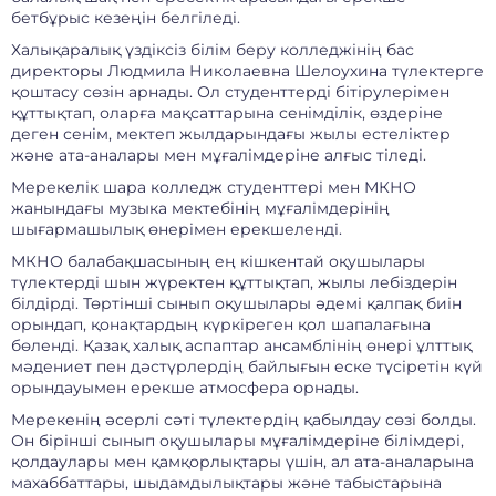
бетбұрыс кезеңін белгіледі.
Халықаралық үздіксіз білім беру колледжінің бас
директоры Людмила Николаевна Шелоухина түлектерге
қоштасу сөзін арнады. Ол студенттерді бітірулерімен
құттықтап, оларға мақсаттарына сенімділік, өздеріне
деген сенім, мектеп жылдарындағы жылы естеліктер
және ата-аналары мен мұғалімдеріне алғыс тіледі.
Мерекелік шара колледж студенттері мен МКНО
жанындағы музыка мектебінің мұғалімдерінің
шығармашылық өнерімен ерекшеленді.
МКНО балабақшасының ең кішкентай оқушылары
түлектерді шын жүректен құттықтап, жылы лебіздерін
білдірді. Төртінші сынып оқушылары әдемі қалпақ биін
орындап, қонақтардың күркіреген қол шапалағына
бөленді. Қазақ халық аспаптар ансамблінің өнері ұлттық
мәдениет пен дәстүрлердің байлығын еске түсіретін күй
орындауымен ерекше атмосфера орнады.
Мерекенің әсерлі сәті түлектердің қабылдау сөзі болды.
Он бірінші сынып оқушылары мұғалімдеріне білімдері,
қолдаулары мен қамқорлықтары үшін, ал ата-аналарына
махаббаттары, шыдамдылықтары және табыстарына