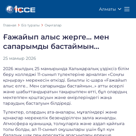
Алматы
Главная
Біз туралы
Оқиғалар
Ғажайып алыс жерге... мен
сапарымды бастаймын...
25 мамыр 2026
2026 жылдың 25 мамырында Халықаралық үздіксіз білім
беру колледжі 11-сынып түлектеріне арналған «Соңғы
қоңырау» мерекесін өткізді. Биылғы іс-шара «Ғажайып
алыс елге... Мен сапарымды бастаймын...» атты әсерлі
және шабыттандыратын тақырыппен өтті, бұл олардың
мектеппен қоштасуын және өмірлеріндегі жаңа
тараудың басталуын білдіреді.
Түлектер, олардың ата-аналары, мұғалімдері және
қонақтар мерекелік безендірілген залға жиналды.
Атмосфера қуанышқа, толқуларға және аздап қайғыға
толы болды, ал 11-сынып оқушылары үшін бұл күн
балалық шақ пен ересектік арасындағы ерекше