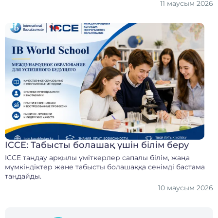
11 маусым 2026
ICCE: Табысты болашақ үшін білім беру
ICCE таңдау арқылы үміткерлер сапалы білім, жаңа
мүмкіндіктер және табысты болашаққа сенімді бастама
таңдайды.
10 маусым 2026