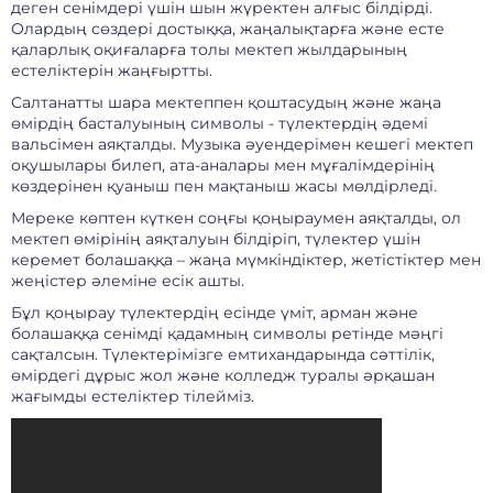
деген сенімдері үшін шын жүректен алғыс білдірді.
Олардың сөздері достыққа, жаңалықтарға және есте
қаларлық оқиғаларға толы мектеп жылдарының
естеліктерін жаңғыртты.
Салтанатты шара мектеппен қоштасудың және жаңа
өмірдің басталуының символы - түлектердің әдемі
вальсімен аяқталды. Музыка әуендерімен кешегі мектеп
оқушылары билеп, ата-аналары мен мұғалімдерінің
көздерінен қуаныш пен мақтаныш жасы мөлдірледі.
Мереке көптен күткен соңғы қоңыраумен аяқталды, ол
мектеп өмірінің аяқталуын білдіріп, түлектер үшін
керемет болашаққа – жаңа мүмкіндіктер, жетістіктер мен
жеңістер әлеміне есік ашты.
Бұл қоңырау түлектердің есінде үміт, арман және
болашаққа сенімді қадамның символы ретінде мәңгі
сақталсын. Түлектерімізге емтихандарында сәттілік,
өмірдегі дұрыс жол және колледж туралы әрқашан
жағымды естеліктер тілейміз.