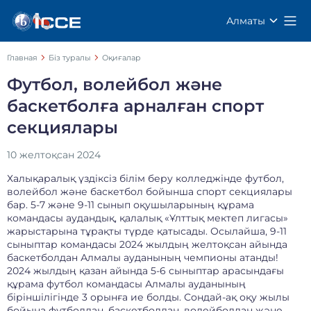
Алматы
Главная
Біз туралы
Оқиғалар
Футбол, волейбол және
баскетболға арналған спорт
секциялары
10 желтоқсан 2024
Халықаралық үздіксіз білім беру колледжінде футбол,
волейбол және баскетбол бойынша спорт секциялары
бар. 5-7 және 9-11 сынып оқушыларының құрама
командасы аудандық, қалалық «Ұлттық мектеп лигасы»
жарыстарына тұрақты түрде қатысады. Осылайша, 9-11
сыныптар командасы 2024 жылдың желтоқсан айында
баскетболдан Алмалы ауданының чемпионы атанды!
2024 жылдың қазан айында 5-6 сыныптар арасындағы
құрама футбол командасы Алмалы ауданының
біріншілігінде 3 орынға ие болды. Сондай-ақ оқу жылы
бойына футболдан, баскетболдан, волейболдан және