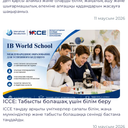
деп қарсы аламыз және оларды білім, жаңалық ашу және
шығармашылық әлеміне алғашқы қадамдарын жасауға
шақырамыз.
11 маусым 2026
ICCE: Табысты болашақ үшін білім беру
ICCE таңдау арқылы үміткерлер сапалы білім, жаңа
мүмкіндіктер және табысты болашаққа сенімді бастама
таңдайды.
10 маусым 2026