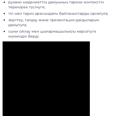
рухани мәдениеттің дамуының тарихи контекстін
тереңірек түсінуге;
тіл мен тарих арасындағы байланыстарды орнатуға;
зерттеу, талдау және презентация дағдыларын
дамытуға;
сыни ойлау мен шығармашылықты көрсетуге
мүмкіндік берді.