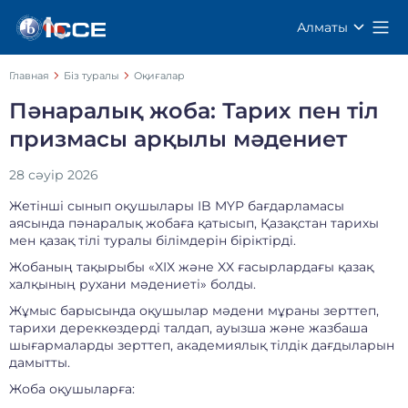
Алматы
Главная
Біз туралы
Оқиғалар
Пәнаралық жоба: Тарих пен тіл
призмасы арқылы мәдениет
28 сәуір 2026
Жетінші сынып оқушылары IB MYP бағдарламасы
аясында пәнаралық жобаға қатысып, Қазақстан тарихы
мен қазақ тілі туралы білімдерін біріктірді.
Жобаның тақырыбы «XIX және XX ғасырлардағы қазақ
халқының рухани мәдениеті» болды.
Жұмыс барысында оқушылар мәдени мұраны зерттеп,
тарихи дереккөздерді талдап, ауызша және жазбаша
шығармаларды зерттеп, академиялық тілдік дағдыларын
дамытты.
Жоба оқушыларға: