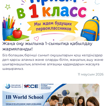
Жаңа оқу жылына 1-сыныпқа қабылдау
жарияланды!
Біз болашақ бірінші сынып оқушыларын қош келдіңіздер
деп қарсы аламыз және оларды білім, жаңалық ашу және
шығармашылық әлеміне алғашқы қадамдарын жасауға
шақырамыз.
11 маусым 2026