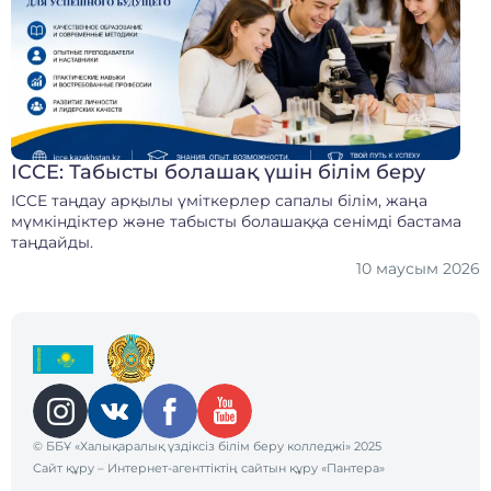
ICCE: Табысты болашақ үшін білім беру
ICCE таңдау арқылы үміткерлер сапалы білім, жаңа
мүмкіндіктер және табысты болашаққа сенімді бастама
таңдайды.
10 маусым 2026
© ББҰ «Халықаралық үздіксіз білім беру колледжі» 2025
Сайт құру
– Интернет-агенттіктің сайтын құру «Пантера»