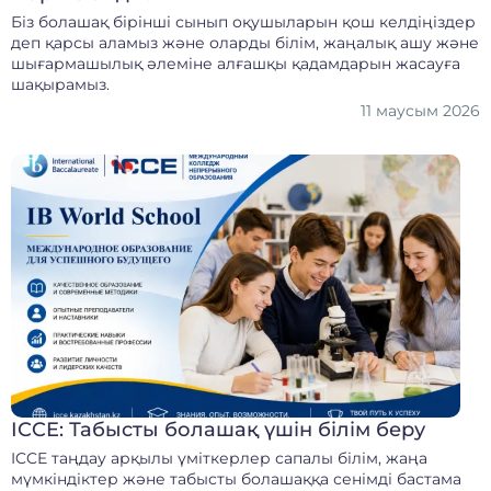
Біз болашақ бірінші сынып оқушыларын қош келдіңіздер
деп қарсы аламыз және оларды білім, жаңалық ашу және
шығармашылық әлеміне алғашқы қадамдарын жасауға
шақырамыз.
11 маусым 2026
ICCE: Табысты болашақ үшін білім беру
ICCE таңдау арқылы үміткерлер сапалы білім, жаңа
мүмкіндіктер және табысты болашаққа сенімді бастама