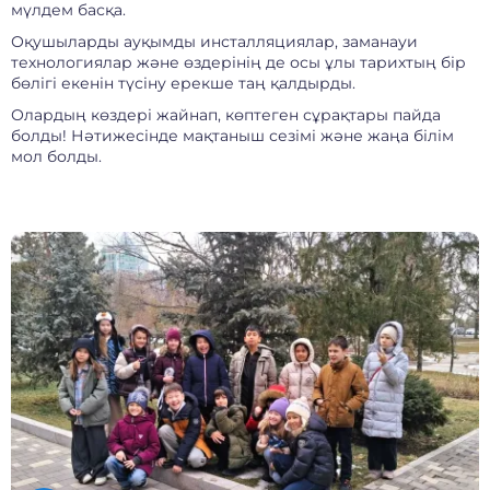
мүлдем басқа.
Оқушыларды ауқымды инсталляциялар, заманауи
технологиялар және өздерінің де осы ұлы тарихтың бір
бөлігі екенін түсіну ерекше таң қалдырды.
Олардың көздері жайнап, көптеген сұрақтары пайда
болды! Нәтижесінде мақтаныш сезімі және жаңа білім
мол болды.