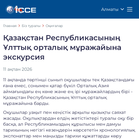
Алматы
Главная
Біз туралы
Оқиғалар
Қазақстан Республикасының
Ұлттық орталық мұражайына
экскурсия
11 ақпан 2026
11 ақпанда төртінші сынып оқушылары тек Қазақстандағы
ғана емес, сонымен қатар бүкіл Орталық Азия
аймағындағы ең көне және ең ірі мұражайлардың бірі -
Қазақстан Республикасының Ұлттық орталық
мұражайына барды.
Оқушылар уақыт пен кеңістік арқылы қызықты саяхат
жасады. Оқулықтардан елдің жетістіктері туралы оқу бір
басқа, ал Республикамыздың құрылысы мен дамуы
тарихының негізгі кезеңдерін көрсететін хронологиялық
экспонаттар мен маңызды тарихи құжаттарды көру