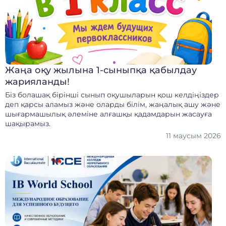
Жаңа оқу жылына 1-сыныпқа қабылдау
жарияланды!
Біз болашақ бірінші сынып оқушыларын қош келдіңіздер
деп қарсы аламыз және оларды білім, жаңалық ашу және
шығармашылық әлеміне алғашқы қадамдарын жасауға
шақырамыз.
11 маусым 2026