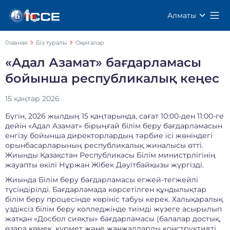
Алматы
Главная
Біз туралы
Оқиғалар
«Адал Азамат» бағдарламасы
бойынша республикалық кеңес
15 қаңтар 2026
Бүгін, 2026 жылдың 15 қаңтарында, сағат 10:00-ден 11:00-ге
дейін «Адал Азамат» бірыңғай білім беру бағдарламасын
енгізу бойынша директорлардың тәрбие ісі жөніндегі
орынбасарларының республикалық жиналысы өтті.
Жиынды Қазақстан Республикасы Білім министрлігінің
жауапты өкілі Нұржан Жібек Дәуітбайқызы жүргізді.
Жиында Білім беру бағдарламасы егжей-тегжейлі
түсіндірілді. Бағдарламада көрсетілген құндылықтар
білім беру процесінде көрініс табуы керек. Халықаралық
үздіксіз білім беру колледжінде тиімді жүзеге асырылып
жатқан «Досбол сияқты» бағдарламасы (балалар достық,
өзара көмек, құрмет және жанжалдарды конструктивті