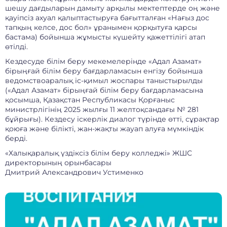
шешу дағдыларын дамыту арқылы мектептерде оң және
қауіпсіз ахуал қалыптастыруға бағытталған «Нағыз дос
тапқың келсе, дос бол» ұранымен қорқытуға қарсы
бастама) бойынша жұмысты күшейту қажеттілігі атап
өтілді.
Кездесуде білім беру мекемелерінде «Адал Азамат»
бірыңғай білім беру бағдарламасын енгізу бойынша
ведомствоаралық іс-қимыл жоспары таныстырылды
(«Адал Азамат» бірыңғай білім беру бағдарламасына
қосымша, Қазақстан Республикасы Қорғаныс
министрлігінің 2025 жылғы 11 желтоқсандағы № 281
бұйрығы). Кездесу іскерлік диалог түрінде өтті, сұрақтар
қоюға және білікті, жан-жақты жауап алуға мүмкіндік
берді.
«Халықаралық үздіксіз білім беру колледжі» ЖШС
директорының орынбасары
Дмитрий Александрович Устименко