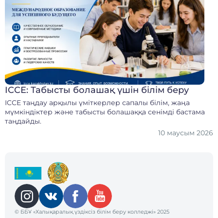
ICCE: Табысты болашақ үшін білім беру
ICCE таңдау арқылы үміткерлер сапалы білім, жаңа
мүмкіндіктер және табысты болашаққа сенімді бастама
таңдайды.
10 маусым 2026
© ББҰ «Халықаралық үздіксіз білім беру колледжі» 2025