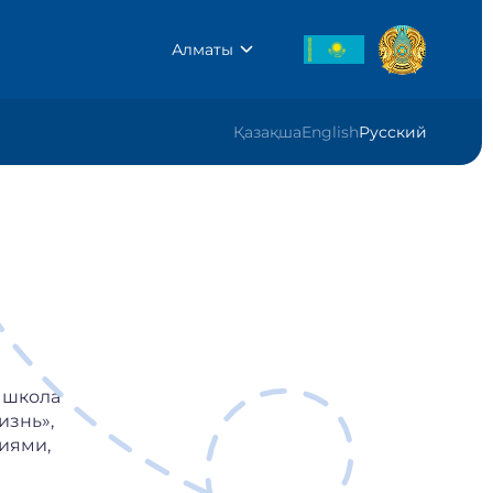
Алматы
Қазақша
English
Русский
 школа
изнь»,
иями,