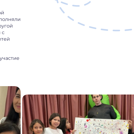
ой
ыполняли
ругой
 с
етей
участие