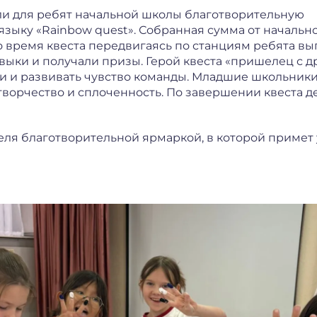
ели для ребят начальной школы благотворительную
языку «Rainbow quest». Собранная сумма от начальн
 Во время квеста передвигаясь по станциям ребята в
выки и получали призы. Герой квеста «пришелец с д
и и развивать чувство команды. Младшие школьники
творчество и сплоченность. По завершении квеста д
еля благотворительной ярмаркой, в которой примет 