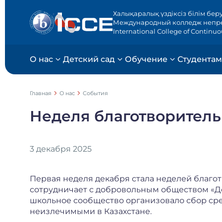
Халықаралық үздіксіз білім бер
Международный колледж непр
International College of Continu
О нас
Детский сад
Обучение
Студентам
Главная
О нас
События
Неделя благотворитель
3 декабря 2025
Первая неделя декабря стала неделей благо
сотрудничает с добровольным обществом «До
школьное сообщество организовало сбор сре
неизлечимыми в Казахстане.