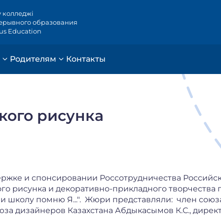
у колледжі
ерывного образования
ous Education
Родителям
Контакты
кого рисунка
держке и спонсировании Россотрудничества Российс
го рисунка и декоративно-прикладного творчества 
и школу помню Я...". Жюри представляли: член союз
оюза дизайнеров Казахстана Абдыкасымов К.С., дирек