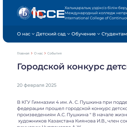
Халықаралық үздіксіз білім бер
Международный колледж непр
International College of Continu
О нас
Детский сад
Обучение
Студентам
Главная
О нас
События
Городской конкурс детс
20 февраля 2025
В КГУ Гимназии 4 им. А. С. Пушкина при под
федерации прошел городской конкурс детско
произведениям А.С. Пушкина " В начале жизн
художников Казахстана Киянова И.В., член с