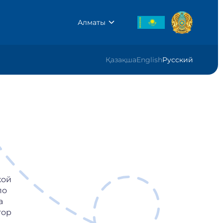
Алматы
Қазақша
English
Русский
кой
по
а
тор