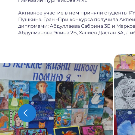
гимназии Нурпеисова А.Ж.
Активное участие в нем приняли студенты P
Пушкина. Гран -При конкурса получила Акпеи
дипломами: Абдуллаева Сабрина 3Б и Маркова 
Абдулманова Элина 2Б, Халиев Дастан 3А, Либ