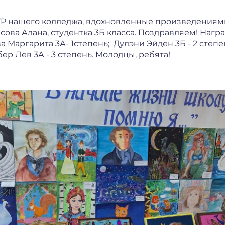
YP нашего колледжа, вдохновленные произведениями
сова Алана, студентка 3Б класса. Поздравляем! Наг
Маргарита 3А- 1степень; Дулэни Эйден 3Б - 2 степе
ер Лев 3А - 3 степень. Молодцы, ребята!