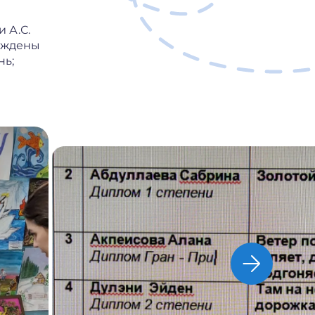
 А.С.
раждены
нь;